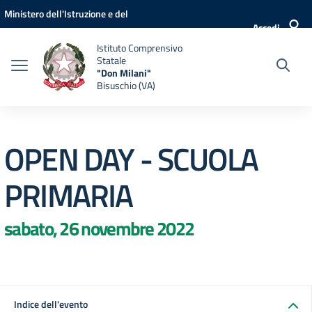
Vai ai contenuti
Vai al menu di navigazione
Vai al footer
Ministero dell'Istruzione e del
Accedi
Merito
Istituto Comprensivo
Statale
"Don Milani"
Bisuschio (VA)
OPEN DAY - SCUOLA
PRIMARIA
sabato, 26 novembre 2022
Indice dell'evento