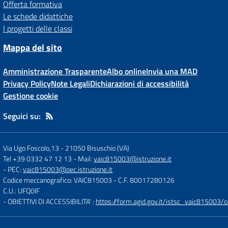
Offerta formativa
Le schede didattiche
I progetti delle classi
Mappa del sito
Amministrazione Trasparente
Albo online
Invia una MAD
Privacy Policy
Note Legali
Dichiarazioni di accessibilità
Gestione cookie
Seguici su:
Via Ugo Foscolo,13
-
21050 Bisuschio (VA)
Tel +39 0332 47 12 13
- Mail:
vaic815003@istruzione.it
- PEC:
vaic815003@pec.istruzione.it
Codice meccanografico: VAIC815003
- C.F. 80017280126
C.U.: UFQ0IF
- OBIETTIVI DI ACCESSIBILITA' :
https://form.agid.gov.it/istsc_vaic815003/ob