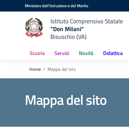
Vai ai contenuti
Vai al menu di navigazione
Vai al footer
Ministero dell'Istruzione e del Merito
Istituto Comprensivo Statale
"Don Milani"
Bisuschio (VA)
Scuola
Servizi
Novità
Didattica
Home
Mappa del sito
Mappa del sito