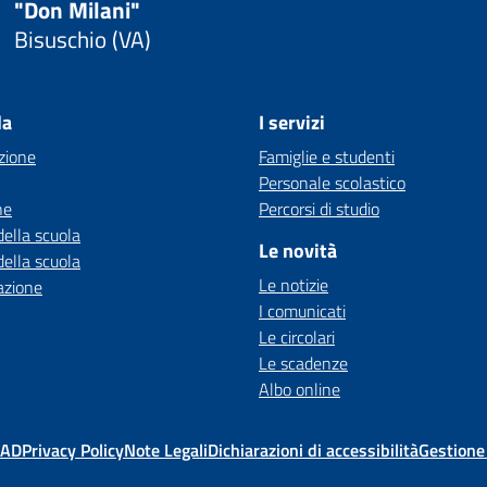
"Don Milani"
Bisuschio (VA)
la
I servizi
zione
Famiglie e studenti
Personale scolastico
ne
Percorsi di studio
della scuola
Le novità
della scuola
Le notizie
azione
I comunicati
Le circolari
Le scadenze
Albo online
MAD
Privacy Policy
Note Legali
Dichiarazioni di accessibilità
Gestione