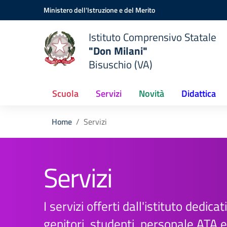
Vai ai contenuti
Vai al menu di navigazione
Vai al footer
Ministero dell'Istruzione e del Merito
Istituto Comprensivo Statale
"Don Milani"
Bisuschio (VA)
Scuola
Servizi
Novità
Didattica
Home
Servizi
Servizi
I servizi offerti dall'istituto dedicati
genitori, studenti, personale ATA 