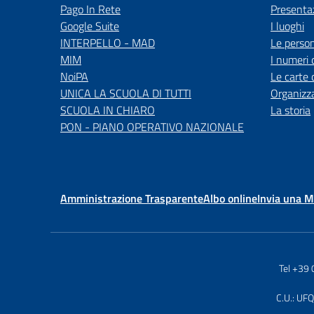
Pago In Rete
Presenta
Google Suite
I luoghi
INTERPELLO - MAD
Le perso
MIM
I numeri 
NoiPA
Le carte 
UNICA LA SCUOLA DI TUTTI
Organizz
SCUOLA IN CHIARO
La storia
PON - PIANO OPERATIVO NAZIONALE
Amministrazione Trasparente
Albo online
Invia una 
Tel +39
C.U.: UFQ