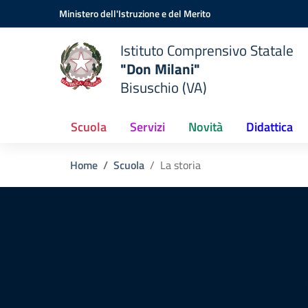
Vai ai contenuti
Vai al menu di navigazione
Vai al footer
Ministero dell'Istruzione e del Merito
Istituto Comprensivo Statale
"Don Milani"
Bisuschio (VA)
Scuola
Servizi
Novità
Didattica
Home
Scuola
La storia