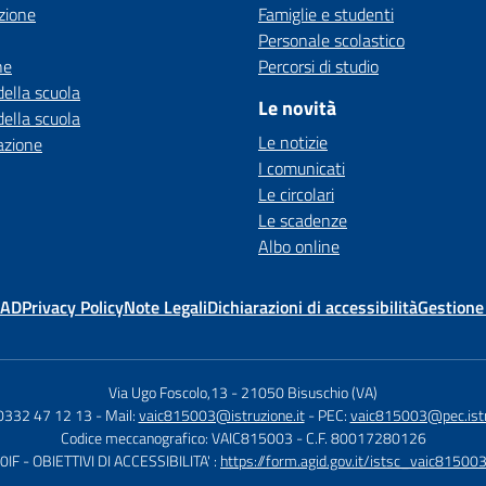
zione
Famiglie e studenti
Personale scolastico
ne
Percorsi di studio
della scuola
Le novità
della scuola
Le notizie
azione
I comunicati
Le circolari
Le scadenze
Albo online
MAD
Privacy Policy
Note Legali
Dichiarazioni di accessibilità
Gestione
Via Ugo Foscolo,13
-
21050 Bisuschio (VA)
 0332 47 12 13
- Mail:
vaic815003@istruzione.it
- PEC:
vaic815003@pec.istr
Codice meccanografico: VAIC815003
- C.F. 80017280126
0IF
- OBIETTIVI DI ACCESSIBILITA' :
https://form.agid.gov.it/istsc_vaic815003