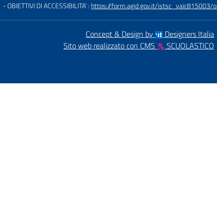
- OBIETTIVI DI ACCESSIBILITA' :
https://form.agid.gov.it/istsc_vaic815003/ob
Concept & Design by
Designers Italia
Sito web realizzato con CMS
SCUOLASTICO