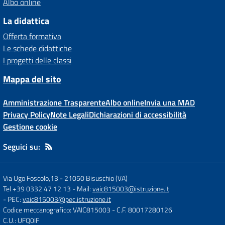
Albo online
La didattica
Offerta formativa
Le schede didattiche
I progetti delle classi
Mappa del sito
Amministrazione Trasparente
Albo online
Invia una MAD
Privacy Policy
Note Legali
Dichiarazioni di accessibilità
Gestione cookie
Seguici su:
Via Ugo Foscolo,13
-
21050 Bisuschio (VA)
Tel +39 0332 47 12 13
- Mail:
vaic815003@istruzione.it
- PEC:
vaic815003@pec.istruzione.it
Codice meccanografico: VAIC815003
- C.F. 80017280126
C.U.: UFQ0IF