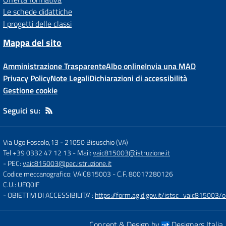
Le schede didattiche
I progetti delle classi
Mappa del sito
Amministrazione Trasparente
Albo online
Invia una MAD
Privacy Policy
Note Legali
Dichiarazioni di accessibilità
Gestione cookie
Seguici su:
Via Ugo Foscolo,13
-
21050 Bisuschio (VA)
Tel +39 0332 47 12 13
- Mail:
vaic815003@istruzione.it
- PEC:
vaic815003@pec.istruzione.it
Codice meccanografico: VAIC815003
- C.F. 80017280126
C.U.: UFQ0IF
- OBIETTIVI DI ACCESSIBILITA' :
https://form.agid.gov.it/istsc_vaic815003/ob
Concept & Design by
Designers Italia