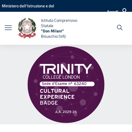
Vai ai contenuti
Vai al menu di navigazione
Vai al footer
Ministero dell'Istruzione e del
Accedi
Merito
Istituto Comprensivo
Statale
"Don Milani"
Bisuschio (VA)