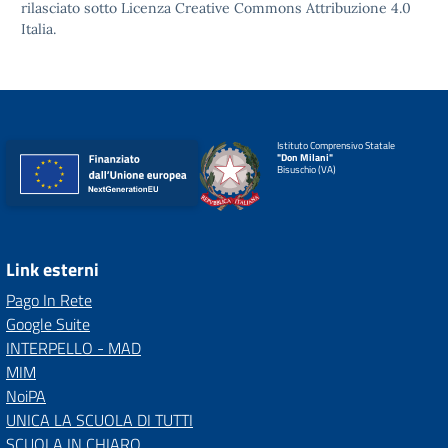
rilasciato sotto
Licenza Creative Commons Attribuzione 4.0
Italia.
Istituto Comprensivo Statale
"Don Milani"
Bisuschio (VA)
Link esterni
Pago In Rete
Google Suite
INTERPELLO - MAD
MIM
NoiPA
UNICA LA SCUOLA DI TUTTI
SCUOLA IN CHIARO