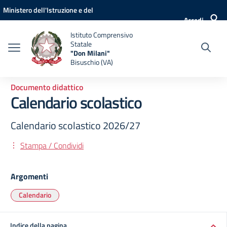
Vai ai contenuti
Vai al menu di navigazione
Vai al footer
Ministero dell'Istruzione e del
Accedi
Merito
Istituto Comprensivo
Statale
"Don Milani"
Bisuschio (VA)
Documento didattico
Calendario scolastico
Calendario scolastico 2026/27
Stampa / Condividi
Argomenti
Calendario
Indice della pagina