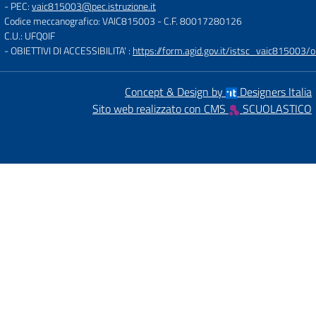
- PEC:
vaic815003@pec.istruzione.it
Codice meccanografico: VAIC815003
- C.F. 80017280126
C.U.: UFQ0IF
- OBIETTIVI DI ACCESSIBILITA' :
https://form.agid.gov.it/istsc_vaic815003/ob
Concept & Design by
Designers Italia
Sito web realizzato con CMS
SCUOLASTICO