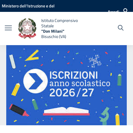
Vai ai contenuti
Vai al menu di navigazione
Vai al footer
Ministero dell'Istruzione e del
Accedi
Merito
Istituto Comprensivo
Statale
"Don Milani"
Bisuschio (VA)