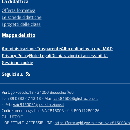
La didattica
Offerta formativa
Le schede didattiche
I progetti delle classi
Mappa del sito
Amministrazione Trasparente
Albo online
Invia una MAD
Privacy Policy
Note Legali
Dichiarazioni di accessibilità
Gestione cookie
Seguici su:
Via Ugo Foscolo,13
-
21050 Bisuschio (VA)
Tel +39 0332 47 12 13
- Mail:
vaic815003@istruzione.it
- PEC:
vaic815003@pec.istruzione.it
Codice meccanografico: VAIC815003
- C.F. 80017280126
C.U.: UFQ0IF
- OBIETTIVI DI ACCESSIBILITA' :
https://form.agid.gov.it/istsc_vaic815003/ob