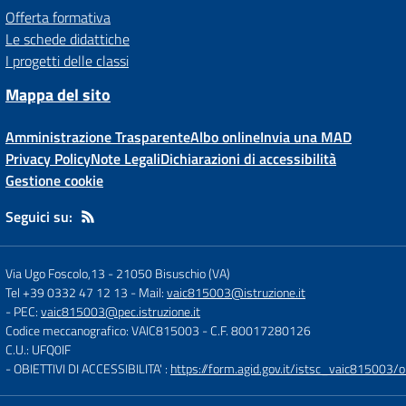
Offerta formativa
Le schede didattiche
I progetti delle classi
Mappa del sito
Amministrazione Trasparente
Albo online
Invia una MAD
Privacy Policy
Note Legali
Dichiarazioni di accessibilità
Gestione cookie
Seguici su:
Via Ugo Foscolo,13
-
21050 Bisuschio (VA)
Tel +39 0332 47 12 13
- Mail:
vaic815003@istruzione.it
- PEC:
vaic815003@pec.istruzione.it
Codice meccanografico: VAIC815003
- C.F. 80017280126
C.U.: UFQ0IF
- OBIETTIVI DI ACCESSIBILITA' :
https://form.agid.gov.it/istsc_vaic815003/ob