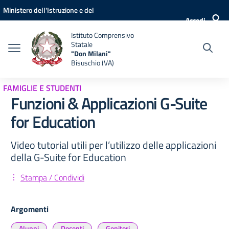
Vai ai contenuti
Vai al menu di navigazione
Vai al footer
Ministero dell'Istruzione e del
Accedi
Merito
Istituto Comprensivo
Statale
"Don Milani"
Bisuschio (VA)
FAMIGLIE E STUDENTI
Funzioni & Applicazioni G-Suite
for Education
Video tutorial utili per l’utilizzo delle applicazioni
della G-Suite for Education
Stampa / Condividi
Argomenti
Alunni
Docenti
Genitori